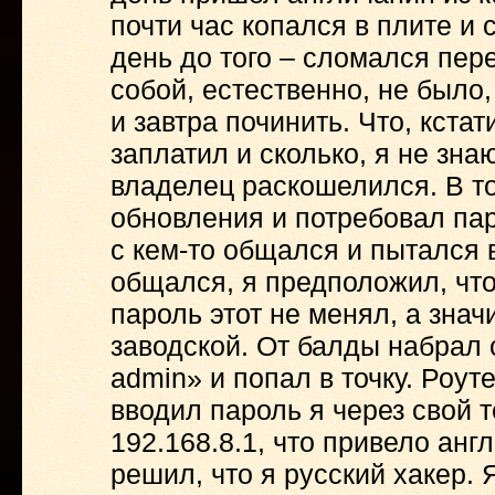
почти час копался в плите и 
день до того – сломался пере
собой, естественно, не было
и завтра починить. Что, кста
заплатил и сколько, я не знаю
владелец раскошелился. В т
обновления и потребовал пар
с кем-то общался и пытался 
общался, я предположил, что 
пароль этот не менял, а зна
заводской. От балды набрал 
admin» и попал в точку. Роу
вводил пароль я через свой 
192.168.8.1, что привело анг
решил, что я русский хакер. 