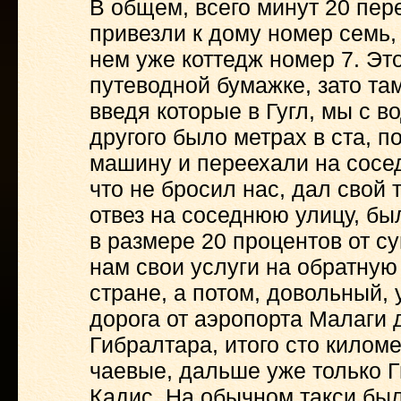
В общем, всего минут 20 пер
привезли к дому номер семь,
нем уже коттедж номер 7. Эт
путеводной бумажке, зато та
введя которые в Гугл, мы с в
другого было метрах в ста, 
машину и переехали на сосед
что не бросил нас, дал свой
отвез на соседнюю улицу, б
в размере 20 процентов от с
нам свои услуги на обратную
стране, а потом, довольный, 
дорога от аэропорта Малаги д
Гибралтара, итого сто килом
чаевые, дальше уже только Г
Кадис. На обычном такси был