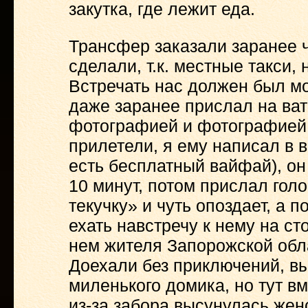
закутка, где лежит еда.
Трансфер заказали заранее ч
сделали, т.к. местные такси,
Встречать нас должен был мо
даже заранее прислал на ва
фотографией и фотографией м
прилетели, я ему написал в 
есть бесплатный вайфай), он
10 минут, потом прислал гол
текучку» и чуть опоздает, а 
ехать навстречу к нему на ст
нем жителя Запорожской облас
Доехали без приключений, в
миленького домика, но тут вм
из-за забора высунулась жен