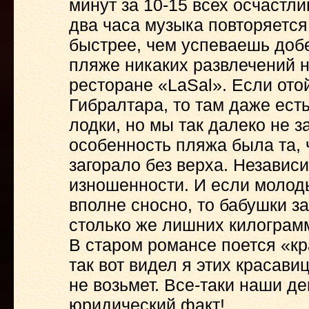
минут за 10-15 всех осчастли
два часа музыка повторяется
быстрее, чем успеваешь добе
пляже никаких развлечений н
ресторане «LaSal». Если ото
Гибралтара, то там даже ест
лодки, но мы так далеко не 
особенность пляжа была та,
загорало без верха. Независи
изношенности. И если молод
вполне сносно, то бабушки 
столько же лишних килограмм
В старом романсе поется «кр
так вот видел я этих красавиц
не возьмет. Все-таки наши д
юридический факт!