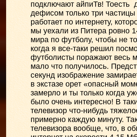
подключают айпиТв! Тоесть д
дефисом только три частицы —
работает по интернету, которо
мы уехали из Питера ровно 1
мира по футболу, чтобы не то
когда я все-таки решил посм
футболисты поражают весь м
мало что получилось. Предст
секунд изображение замирает,
в экстазе орет «опасный моме
замерло и ты только когда уж
было очень интересно! В так
телевизор что-нибудь тяжело
примерно каждую минуту. Так
телевизора вообще, что, в о