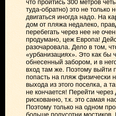
что пройтись 300 метров четы
туда-обратно) это не только 
двигаться иногда надо. На ка
дом от пляжа недалеко, прав
перебегать через нее не очен
продумано, цеж Европа! Дейс
разочаровала. Дело в том, что
«урбанизациях». Это как бы 
обнесенный забором, и в него
вход там же. Поэтому выйти п
попасть на пляж физически н
выхода из этого поселка, а т
не кончается! Перейти через 
рискованно, т.к. это самая н
Поэтому только на одном пр
больше полусотни мостиков. 