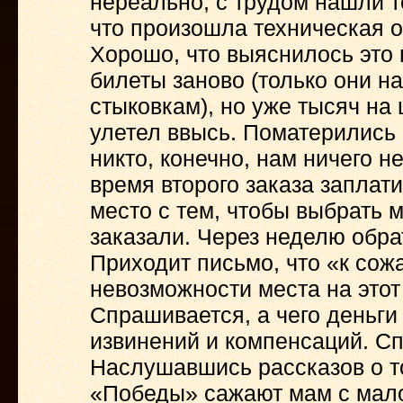
нереально, с трудом нашли т
что произошла техническая о
Хорошо, что выяснилось это 
билеты заново (только они н
стыковкам), но уже тысяч на ш
улетел ввысь. Поматерились 
никто, конечно, нам ничего н
время второго заказа заплат
место с тем, чтобы выбрать 
заказали. Через неделю обрат
Приходит письмо, что «к сож
невозможности места на этот
Спрашивается, а чего деньги
извинений и компенсаций. Сп
Наслушавшись рассказов о т
«Победы» сажают мам с мало