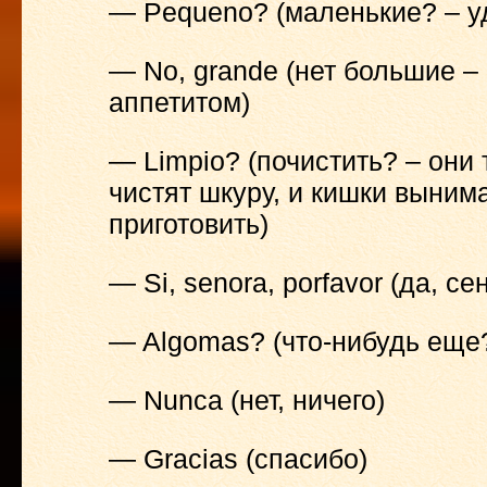
— Pequeno? (маленькие? – у
— No, grande (нет большие –
аппетитом)
— Limpio? (почистить? – они 
чистят шкуру, и кишки выним
приготовить)
— Si, senora, porfavor (да, с
— Algomas? (что-нибудь еще
— Nunca (нет, ничего)
— Gracias (спасибо)